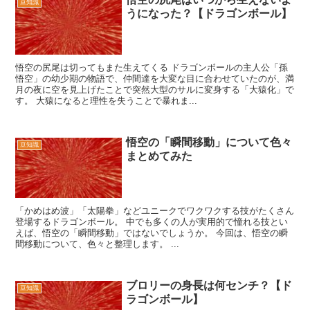
豆知識
うになった？【ドラゴンボール】
悟空の尻尾は切ってもまた生えてくる ドラゴンボールの主人公「孫
悟空」の幼少期の物語で、仲間達を大変な目に合わせていたのが、満
月の夜に空を見上げたことで突然大型のサルに変身する「大猿化」で
す。 大猿になると理性を失うことで暴れま...
悟空の「瞬間移動」について色々
豆知識
まとめてみた
「かめはめ波」「太陽拳」などユニークでワクワクする技がたくさん
登場するドラゴンボール。 中でも多くの人が実用的で憧れる技とい
えば、悟空の「瞬間移動」ではないでしょうか。 今回は、悟空の瞬
間移動について、色々と整理します。 ...
ブロリーの身長は何センチ？【ド
豆知識
ラゴンボール】