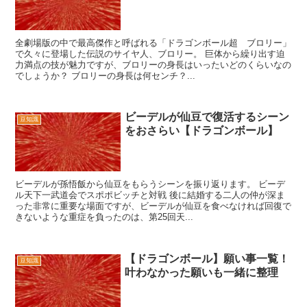
全劇場版の中で最高傑作と呼ばれる「ドラゴンボール超 ブロリー」
で久々に登場した伝説のサイヤ人、ブロリー。 巨体から繰り出す迫
力満点の技が魅力ですが、ブロリーの身長はいったいどのくらいなの
でしょうか？ ブロリーの身長は何センチ？...
ビーデルが仙豆で復活するシーン
豆知識
をおさらい【ドラゴンボール】
ビーデルが孫悟飯から仙豆をもらうシーンを振り返ります。 ビーデ
ル天下一武道会でスポポビッチと対戦 後に結婚する二人の仲が深ま
った非常に重要な場面ですが、ビーデルが仙豆を食べなければ回復で
きないような重症を負ったのは、第25回天...
【ドラゴンボール】願い事一覧！
豆知識
叶わなかった願いも一緒に整理