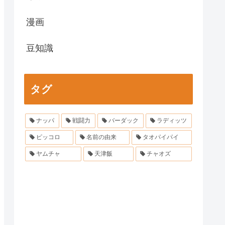
漫画
豆知識
タグ
ナッパ
戦闘力
バーダック
ラディッツ
ピッコロ
名前の由来
タオパイパイ
ヤムチャ
天津飯
チャオズ