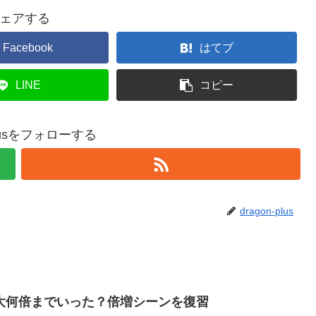
ェアする
Facebook
はてブ
LINE
コピー
-plusをフォローする
dragon-plus
大何倍までいった？倍増シーンを復習